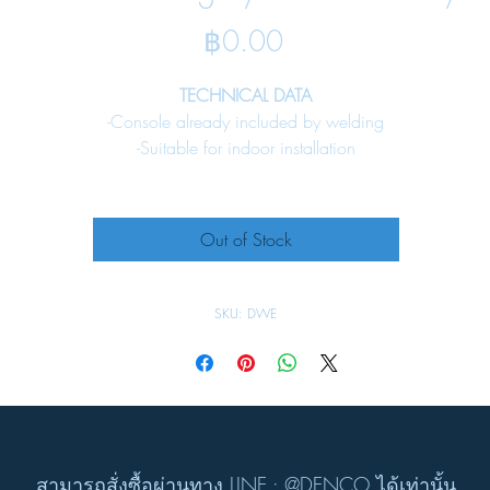
Price
฿0.00
TECHNICAL DATA
-Console already included by welding
-Suitable for indoor installation
-Cover opening by screw type
-Suitable for cable and telephone installation system
Out of Stock
SPECIFICATION
Material :
Steel sheet 0.7 mm.
SKU: DWE
Surface Finish :
-Pre-treatment by zinc phosphate process
-Power-coated in texture RAL 7032
“DWE” ซีรี่ย์ท่อเดินสายไฟ
สามารถสั่งซื้อผ่านทาง LINE : @DENCO ได้เท่านั้น
สำหรับซีรีย์ DW เป็นกรอบเหล็กสแตนเลสหนาถึง 0.7 มม. พ่นสีครี